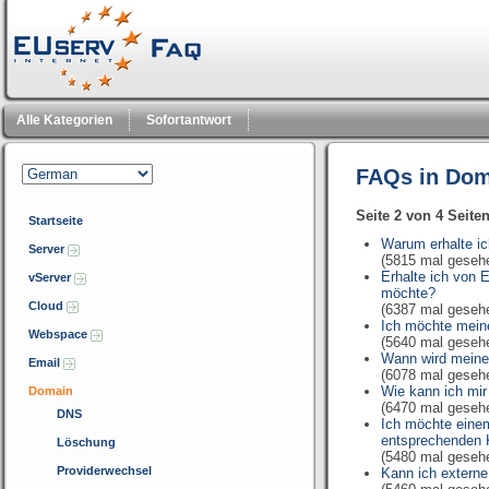
Alle Kategorien
Sofortantwort
FAQs in Dom
Seite 2 von 4 Seite
Startseite
Warum erhalte ic
Server
(5815 mal geseh
Erhalte ich von
vServer
möchte?
Cloud
(6387 mal geseh
Ich möchte mein
Webspace
(5640 mal geseh
Wann wird meine 
Email
(6078 mal geseh
Wie kann ich mi
Domain
(6470 mal geseh
DNS
Ich möchte eine
entsprechenden
Löschung
(5480 mal geseh
Providerwechsel
Kann ich extern