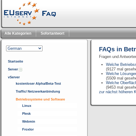
Alle Kategorien
Sofortantwort
FAQs in Bet
Fragen und Antworte
Startseite
Welche Betriebs
(9127 mal geseh
Server
Welche Lösungen 
vServer
(5509 mal geseh
Welche Oberfläch
kostenloser Alpha/Beta-Test
(9453 mal geseh
Traffic/ Netzwerkanbindung
zur nächst höheren K
Betriebssysteme und Software
Linux
Plesk
Webmin
Froxlor