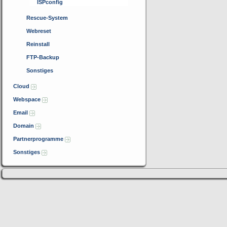
ISPconfig
Rescue-System
Webreset
Reinstall
FTP-Backup
Sonstiges
Cloud
Webspace
Email
Domain
Partnerprogramme
Sonstiges