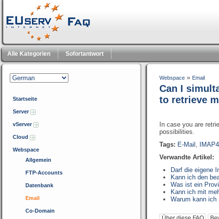
Alle Kategorien
Sofortantwort
»
Webspace
Email
Can I simult
to retrieve 
Startseite
Server
In case you are retr
vServer
possibilities.
Cloud
Tags:
E-Mail
,
IMAP4
Webspace
Verwandte Artikel:
Allgemein
Darf die eigene 
FTP-Accounts
Kann ich den be
Was ist ein Prov
Datenbank
Kann ich mit me
Email
Warum kann ich 
Co-Domain
Über diese FAQ
Be