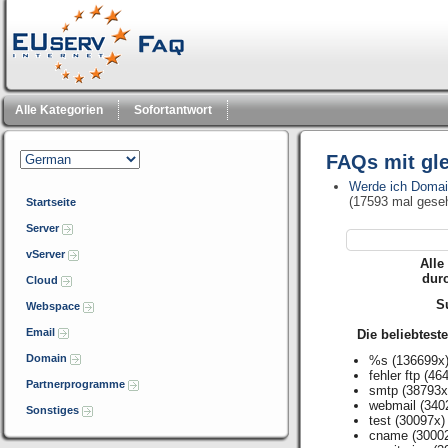
Alle Kategorien
Sofortantwort
FAQs mit gl
Werde ich Domai
(17593 mal gese
Startseite
Server
vServer
Alle
dur
Cloud
Su
Webspace
Email
Die beliebtest
Domain
%s
(136699x
fehler ftp
(464
Partnerprogramme
smtp
(38793x
webmail
(340
Sonstiges
test
(30097x)
cname
(3000