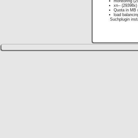
monitoring
(2
xn--
(29398x)
Quota in MB
load balancin
Suchplugin insta