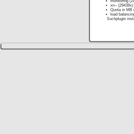
monitoring
(2
xn--
(29438x)
Quota in MB
load balancin
Suchplugin insta