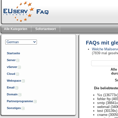
Alle Kategorien
Sofortantwort
FAQs mit gl
Welche Mailserv
(7839 mal geseh
Startseite
Server
vServer
Alle
dur
Cloud
Su
Webspace
Email
Die beliebtest
Domain
%s
(136773x
fehler ftp
(465
Partnerprogramme
smtp
(38841x
webmail
(340
Sonstiges
test
(30139x)
cname
(3005