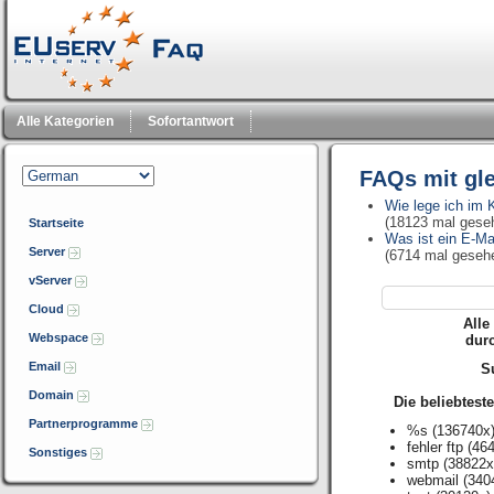
Alle Kategorien
Sofortantwort
FAQs mit gl
Wie lege ich im
(18123 mal gese
Startseite
Was ist ein E-Ma
Server
(6714 mal geseh
vServer
Cloud
Alle
Webspace
dur
Email
Su
Domain
Die beliebtest
Partnerprogramme
%s
(136740x
fehler ftp
(464
Sonstiges
smtp
(38822x
webmail
(340