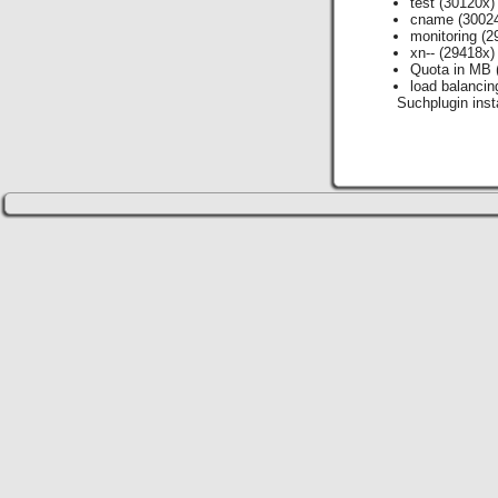
test
(30120x)
cname
(3002
monitoring
(2
xn--
(29418x)
Quota in MB
load balancin
Suchplugin insta