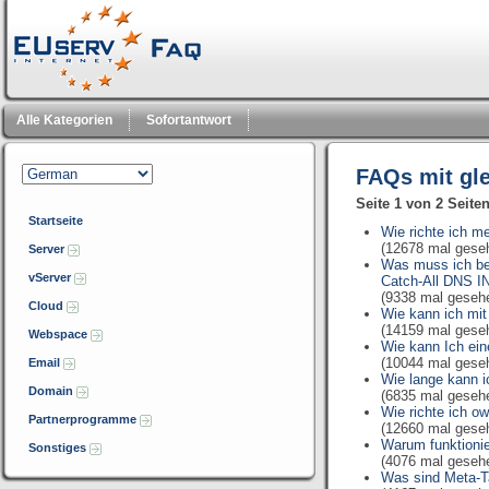
Alle Kategorien
Sofortantwort
FAQs mit gl
Seite 1 von 2 Seite
Startseite
Wie richte ich m
(12678 mal gese
Server
Was muss ich be
vServer
Catch-All DNS IN
(9338 mal geseh
Cloud
Wie kann ich mi
(14159 mal gese
Webspace
Wie kann Ich ei
(10044 mal gese
Email
Wie lange kann i
Domain
(6835 mal geseh
Wie richte ich o
Partnerprogramme
(12660 mal gese
Warum funktionie
Sonstiges
(4076 mal geseh
Was sind Meta-