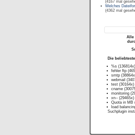
(4167 mal geseh
Welches Dateifor
(4362 mal geseh
Alle
dur
Su
Die beliebtest
%s
(136814x
fehler ftp
(465
smtp
(38864x
webmail
(340
test
(30164x)
cname
(3007
monitoring
(2
xn--
(29465x)
Quota in MB
load balancin
Suchplugin insta