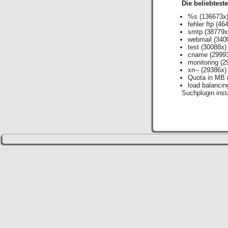
Die beliebtest
%s
(136673x
fehler ftp
(464
smtp
(38779x
webmail
(340
test
(30088x)
cname
(2999
monitoring
(2
xn--
(29386x)
Quota in MB
load balancin
Suchplugin insta