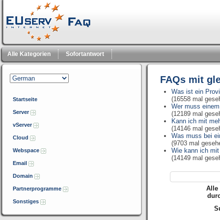
Alle Kategorien
Sofortantwort
FAQs mit gl
Was ist ein Prov
(16558 mal gese
Startseite
Wer muss einem 
Server
(12189 mal gese
Kann ich mit me
vServer
(14146 mal gese
Was muss bei ei
Cloud
(9703 mal geseh
Wie kann ich mi
Webspace
(14149 mal gese
Email
Domain
Alle
Partnerprogramme
dur
Sonstiges
Su