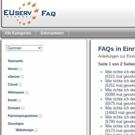
Alle Kategorien
Sofortantwort
FAQs in Ein
Anleitungen zur Ein
Startseite
Seite 1 von 2 Seite
Server
Wie richte ich d
(6321 mal geseh
vServer
Wie richte ich d
Cloud
(5251 mal geseh
Wie richte ich d
Webspace
(6089 mal geseh
Wie richte ich d
Email
(6575 mal geseh
Wie richte ich 
Domain
(14663 mal gese
Partnerprogramme
Wie richte ich d
(5780 mal geseh
Sonstiges
Wie richte ich 
Webdesign
(6173 mal geseh