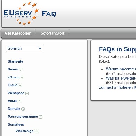
Alle Kategorien
Sofortantwort
FAQs in Sup
Diese Kategorie bein
(SLA).
Startseite
Warum bekomme i
Server
(6674 mal geseh
vServer
Was ist erweiter
(6319 mal geseh
Cloud
zur nächst höheren K
Webspace
Email
Domain
Partnerprogramme
Sonstiges
Webdesign