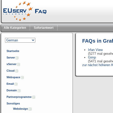
Alle Kategorien
Sofortantwort
FAQs in Gra
Irfan View
Startseite
(5277 mal geseh
Gimp
Server
(5471 mal geseh
vServer
zur nächst höheren K
Cloud
Webspace
Email
Domain
Partnerprogramme
Sonstiges
Webdesign