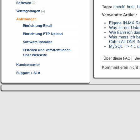
Software
Tags:
check
,
host
,
h
Vertragsfragen
Verwandte Artikel:
Anleitungen
Eigene IN-MX Re
Einrichtung Email
Was ist der Unte
Wie kann ich da
Einrichtung FTP-Upload
Was muss ich be
Catch-All DNS IN
Software-Installer
MySQL => 4.1 u
Erstellen und Veröffentlichen
einer Webseite
Über diese FAQ
Be
Kundencenter
Kommentieren nicht 
Support + SLA