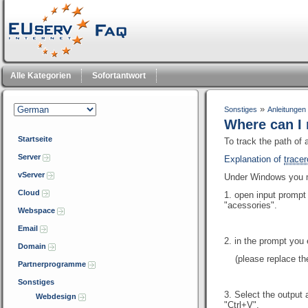
Alle Kategorien
Sofortantwort
»
Sonstiges
Anleitungen
Where can I 
Startseite
To track the path of
Server
Explanation of
tracer
vServer
Under Windows you m
Cloud
1. open input prompt 
"acessories".
Webspace
Email
2. in the prompt you 
Domain
(please replace t
Partnerprogramme
Sonstiges
3. Select the output 
Webdesign
"Ctrl+V".