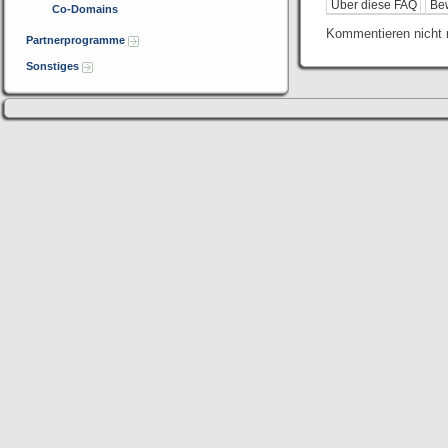
Über diese FAQ
Be
Co-Domains
Kommentieren nicht 
Partnerprogramme
Sonstiges