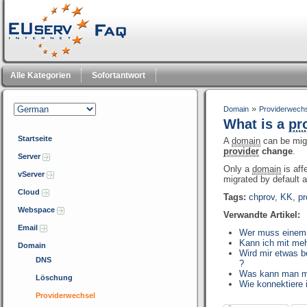
Alle Kategorien
Sofortantwort
»
Domain
Providerwech
What is a
pr
Startseite
A
domain
can be mig
provider
change
.
Server
Only a
domain
is aff
vServer
migrated by default a
Cloud
Tags:
chprov
,
KK
,
pr
Webspace
Verwandte Artikel:
Email
Wer muss einem 
Kann ich mit me
Domain
Wird mir etwas b
DNS
?
Was kann man mit
Löschung
Wie konnektiere
Providerwechsel