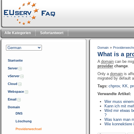
Alle Kategorien
Sofortantwort
»
Domain
Providerwech
What is a
pr
Startseite
A
domain
can be mig
provider
change
.
Server
Only a
domain
is aff
vServer
migrated by default a
Cloud
Tags:
chprov
,
KK
,
pr
Webspace
Verwandte Artikel:
Email
Wer muss einem 
Kann ich mit me
Domain
Wird mir etwas b
DNS
?
Was kann man mit
Löschung
Wie konnektiere
Providerwechsel