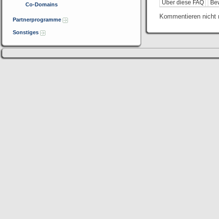
Über diese FAQ
Be
Co-Domains
Kommentieren nicht 
Partnerprogramme
Sonstiges