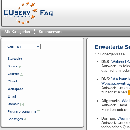
Alle Kategorien
Sofortantwort
Erweiterte 
4 Suchergebnisse
Startseite
DNS
:
Welche DN
Antwort:
Im folg
Server
das nicht in jede
vServer
DNS
:
Wie kann i
Cloud
Webspacevertrag
Antwort:
Um ein
Webspace
zunächst einen
Email
Allgemein
:
Wie 
Domain
Antwort:
Diese F
Funktion unterst
Partnerprogramme
Domain
:
Was mu
Sonstiges
Antwort:
Um eine
technischen Quali