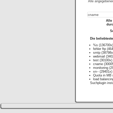
Alle angegebene
Alle
dur
Su
Die beliebtest
%s
(136700x
fehler ftp
(464
smtp
(38798x
webmail
(340
test
(30100x)
cname
(3000
monitoring
(2
xn--
(29401x)
Quota in MB
load balancin
Suchplugin insta