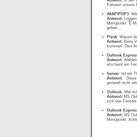
Antwort:
In den 
Paketen unsere P
IMAP/POP3
:
Wie
Antwort:
Loggen 
Menüpunkt "E-Mai
geben ...
Plesk
:
Warum da
Antwort:
Beim V
kommen. Dies lie
Outlook Expres
Antwort:
Wählen
erscheint ein Fen
Server
:
Ist ein 
Antwort:
Diese I
generell nicht er
Outlook
:
Wie ric
Antwort:
MS Out
sich das Fenster
Outlook Expres
Antwort:
MS Out
Menüpunkt „Konte