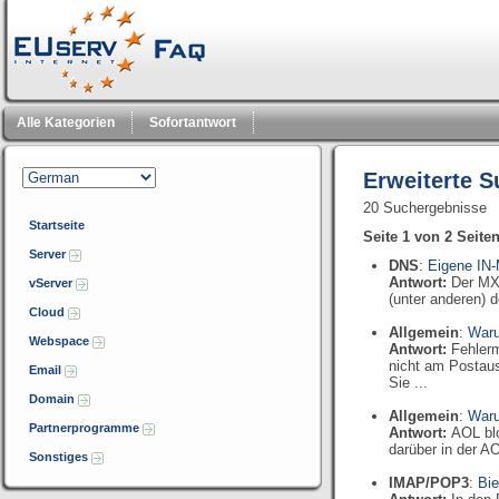
Alle Kategorien
Sofortantwort
Erweiterte 
20 Suchergebnisse
Startseite
Seite 1 von 2 Seite
Server
DNS
:
Eigene IN
Antwort:
Der MX
vServer
(unter anderen) 
Cloud
Allgemein
:
Waru
Webspace
Antwort:
Fehlerm
nicht am Postaus
Email
Sie ...
Domain
Allgemein
:
Waru
Partnerprogramme
Antwort:
AOL blo
darüber in der AO
Sonstiges
IMAP/POP3
:
Bi