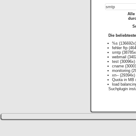
Alle
dur
Su
Die beliebtest
%s
(136692x
fehler ftp
(464
smtp
(38785x
webmail
(340
test
(30096x)
cname
(3000
monitoring
(2
xn--
(29394x)
Quota in MB
load balancin
Suchplugin insta