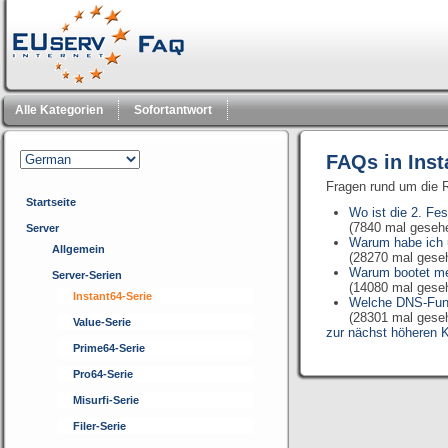
Alle Kategorien
Sofortantwort
FAQs in Inst
Fragen rund um die R
Startseite
Wo ist die 2. Fe
(7840 mal geseh
Server
Warum habe ich 
Allgemein
(28270 mal gese
Warum bootet me
Server-Serien
(14080 mal gese
Instant64-Serie
Welche DNS-Funkt
(28301 mal gese
Value-Serie
zur nächst höheren K
Prime64-Serie
Pro64-Serie
Misurfi-Serie
Filer-Serie