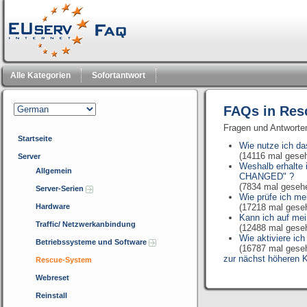
Alle Kategorien
Sofortantwort
FAQs in Res
Fragen und Antwort
Startseite
Wie nutze ich d
(14116 mal gese
Server
Weshalb erhalt
Allgemein
CHANGED" ?
(7834 mal geseh
Server-Serien
Wie prüfe ich me
Hardware
(17218 mal gese
Kann ich auf mei
Traffic/ Netzwerkanbindung
(12488 mal gese
Wie aktiviere i
Betriebssysteme und Software
(16787 mal gese
zur nächst höheren K
Rescue-System
Webreset
Reinstall