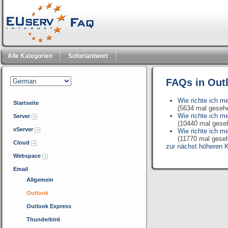
Alle Kategorien
Sofortantwort
FAQs in Out
Wie richte ich m
Startseite
(5634 mal geseh
Wie richte ich m
Server
(10440 mal gese
vServer
Wie richte ich m
(11770 mal gese
Cloud
zur nächst höheren K
Webspace
Email
Allgemein
Outlook
Outlook Express
Thunderbird