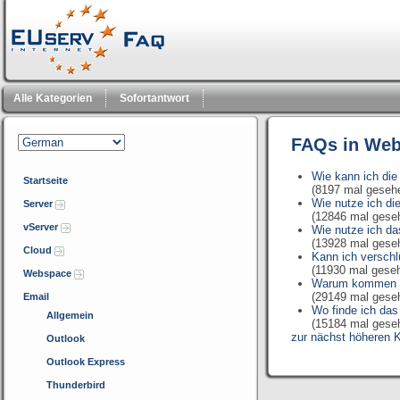
Alle Kategorien
Sofortantwort
FAQs in Web
Wie kann ich die
Startseite
(8197 mal geseh
Wie nutze ich di
Server
(12846 mal gese
vServer
Wie nutze ich d
(13928 mal gese
Cloud
Kann ich verschl
(11930 mal gese
Webspace
Warum kommen au
(29149 mal gese
Email
Wo finde ich da
Allgemein
(15184 mal gese
zur nächst höheren K
Outlook
Outlook Express
Thunderbird