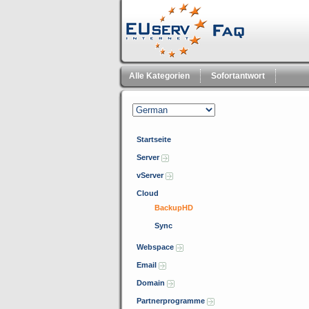
Alle Kategorien
Sofortantwort
Startseite
Server
vServer
Cloud
BackupHD
Sync
Webspace
Email
Domain
Partnerprogramme