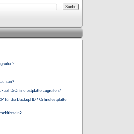
greifen?
eachten?
ckupHD/Onlinefestplatte zugreifen?
 für die BackupHD / Onlinefestplatte
rschlüsseln?