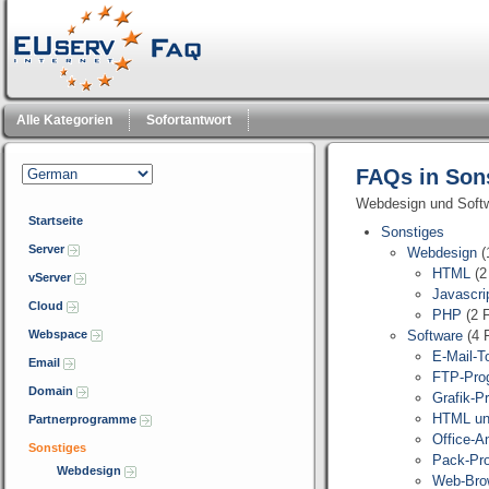
Alle Kategorien
Sofortantwort
FAQs in Son
Webdesign und Soft
Startseite
Sonstiges
Server
Webdesign
(
HTML
(2
vServer
Javascri
Cloud
PHP
(2 
Webspace
Software
(4 
E-Mail-T
Email
FTP-Pro
Domain
Grafik-
HTML un
Partnerprogramme
Office-
Sonstiges
Pack-Pr
Webdesign
Web-Bro