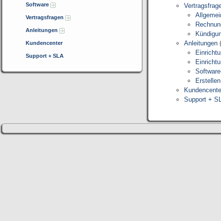
Software
Vertragsfrag
Allgemei
Vertragsfragen
Rechnun
Anleitungen
Kündigu
Anleitungen
Kundencenter
Einricht
Support + SLA
Einricht
Software-
Erstelle
Kundencente
Support + S