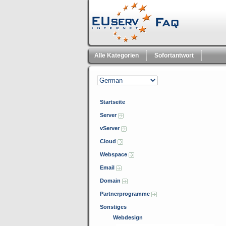
Alle Kategorien
Sofortantwort
Startseite
Server
vServer
Cloud
Webspace
Email
Domain
Partnerprogramme
Sonstiges
Webdesign