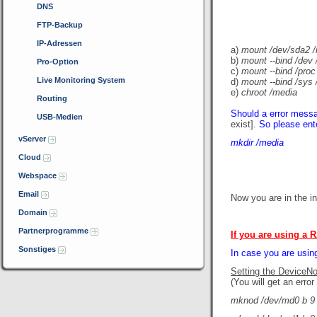
DNS
FTP-Backup
IP-Adressen
a)
mount /dev/sda2 
b)
mount --bind /dev
Pro-Option
c)
mount --bind /proc
Live Monitoring System
d)
mount --bind /sys
e)
chroot /media
Routing
Should
a error messa
USB-Medien
exist].
So please ente
vServer
mkdir /media
Cloud
Webspace
Email
Now you are in the i
Domain
Partnerprogramme
If you are using a 
Sonstiges
In case you are usin
Setting the DeviceN
(You will get an error
mknod /dev/md0 b 9