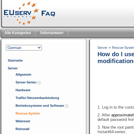
Alle Kategorien
Sofortantwort
»
Server
Rescue-Syste
How do I use
modification
Startseite
Server
Allgemein
Server-Serien
Hardware
Traffic/ Netzwerkanbindung
Betriebssysteme und Software
1. Log in to the cus
Rescue-System
2. After
approximatel
default password fro
Webreset
3. Now the root parti
Reinstall
Instant64-series: