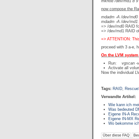
mknod /dev/md1 b 9
now compose the Ra
mdadm -A /dev/md0 
mdadm -A /dev/md1 
=> /dev/md0 RAID f
=> /dev/md1 RAID o
=> ATTENTION: This a
proceed with 3 a-e,
On the LVM system 
Run:
vgscan -
Activate all v
Now the individual L
Tags:
RAID
,
Rescue
Verwandte Artikel:
Wie kann ich me
Was bedeuted D
Eigene IN-A Rec
Eigene IN-MX Re
Wo bekomme ich 
Über diese FAQ
Be