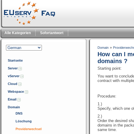
Alle Kategorien
Sofortantwort
»
Domain
Providerwech
How can I m
domains ?
Startseite
Starting point:
Server
You want to conclude 
vServer
contract with multipl
Cloud
Webspace
Procedure:
Email
1.)
Domain
Specify, which one o
DNS
2.)
Order the desired s
Löschung
domains in the pack
Providerwechsel
same time.