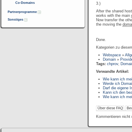
Co-Domains
3.)
After the shared hos
Partnerprogramme
works with the main
Sonstiges
Now transfer the oth
the moving the
doma
Done.
Kategorien zu diesem
Webspace
»
All
Domain
»
Provid
Tags:
chprov
,
Domai
Verwandte Artikel:
Wie kann ich me
Werde ich Domai
Darf die eigene 
Kann ich den be
Wie kann ich me
Über diese FAQ
Be
Kommentieren nicht 