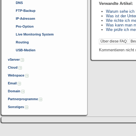
DNS
Verwandte Artikel:
FTP-Backup
Warum sehe ich b
Was ist der Unte
IP-Adressen
Wie richte ich m
Was kann man mit
Pro-Option
Wie prüfe ich me
Live Monitoring System
Über diese FAQ
Be
Routing
Kommentieren nicht 
USB-Medien
vServer
Cloud
Webspace
Email
Domain
Partnerprogramme
Sonstiges