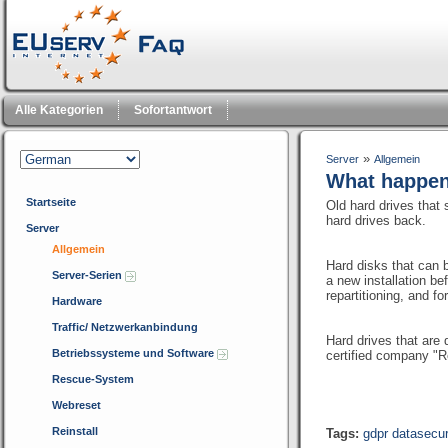
Alle Kategorien
Sofortantwort
»
Server
Allgemein
What happens
Startseite
Old hard drives that 
hard drives back.
Server
Allgemein
Hard disks that can b
Server-Serien
a new installation be
repartitioning, and fo
Hardware
Traffic/ Netzwerkanbindung
Hard drives that are 
Betriebssysteme und Software
certified company "Re
Rescue-System
Webreset
Reinstall
Tags:
gdpr datasecur